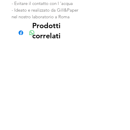
- Evitare il contatto con l ‘acqua
- Ideato e realizzato da Gill&Paper
nel nostro laboratorio a Roma
Prodotti
correlati
Scatola Scorrevole con
Balloon Decor Te