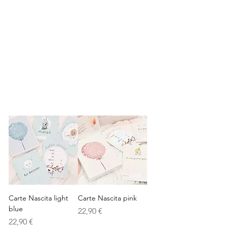
Carte Nascita light
Carte Nascita pink
blue
Prezzo
22,90 €
Prezzo
22,90 €