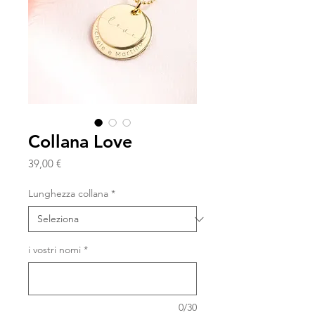
Collana Love
Prezzo
39,00 €
Lunghezza collana
*
i vostri nomi
*
0/30