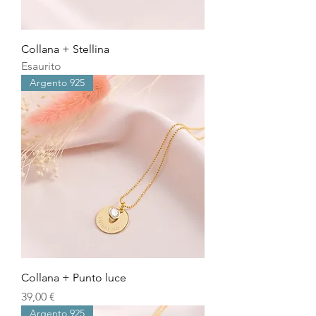
Collana + Stellina
Esaurito
Argento 925
Collana + Punto luce
Prezzo
39,00 €
Argento 925