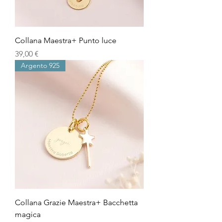
Collana Maestra+ Punto luce
Prezzo
39,00 €
Argento 925
Collana Grazie Maestra+ Bacchetta
magica