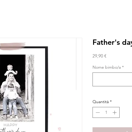
Father's da
Prezzo
29,90 €
Nome bimbo/a
*
Quantità
*