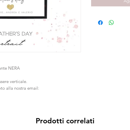
Agg
iante NERA
sere verticale.
oto alla nostra email:
Prodotti correlati