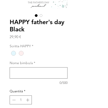
HAPPY father's day
Black
Prezzo
29,90 €
Scritta HAPPY
*
Nome bimbo/a
*
0/500
Quantità
*